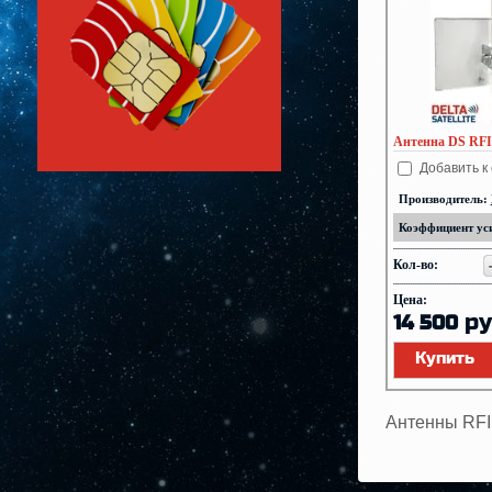
Антенна DS RF
Добавить к
Производитель:
Коэффициент уси
Кол-во:
Цена:
ру
14 500
Купить
Антенны RFI