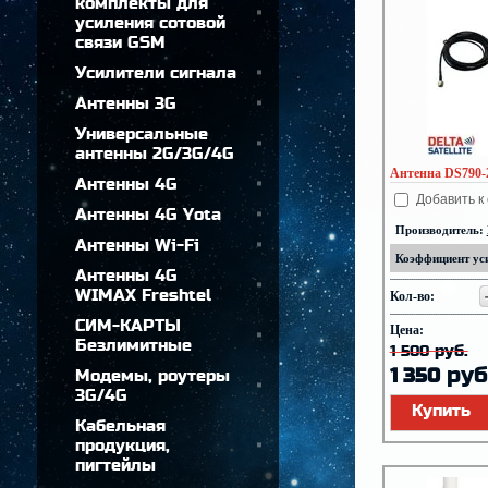
комплекты для
усиления сотовой
связи GSM
Усилители сигнала
Антенны 3G
Универсальные
антенны 2G/3G/4G
Антенна DS790-2
Антенны 4G
Добавить к
Антенны 4G Yota
Производитель:
Антенны Wi-Fi
Коэффициент уси
Антенны 4G
WIMAX Freshtel
Кол-во:
СИМ-КАРТЫ
Цена:
Безлимитные
руб.
1 500
руб
1 350
Модемы, роутеры
3G/4G
Купить
Кабельная
продукция,
пигтейлы