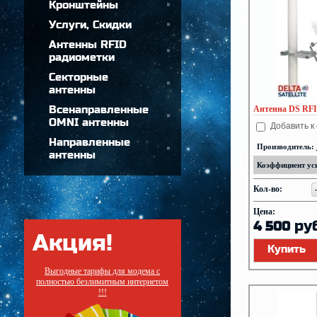
Кронштейны
Услуги, Cкидки
Антенны RFID
радиометки
Секторные
антенны
Всенаправленные
Антенна DS RFI
OMNI антенны
Добавить к
Направленные
Производитель:
антенны
Коэффициент уси
Кол-во:
Цена:
руб
4 500
Акция!
Купить
Выгодные тарифы для модема с
полностью безлимитным интернетом
!!!