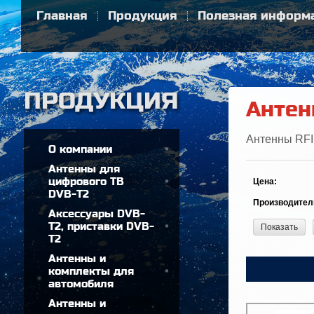
Главная
Продукция
Полезная информ
Антен
Антенны RFI
О компании
Антенны для
цифрового ТВ
Цена:
DVB-T2
Производител
Аксессуары DVB-
T2, приставки DVB-
Показать
T2
Антенны и
комплекты для
автомобиля
Антенны и