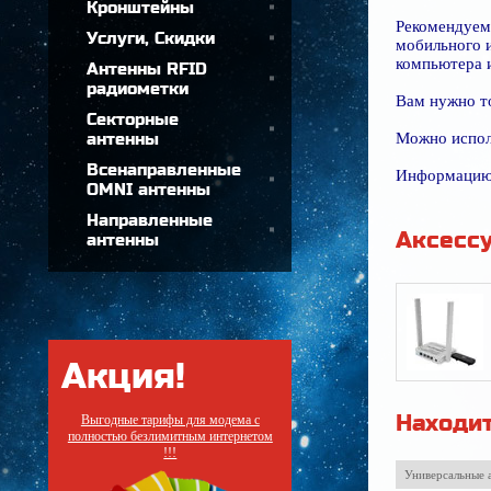
Кронштейны
Рекомендуем 
Услуги, Cкидки
мобильного и
компьютера и
Антенны RFID
радиометки
Вам нужно то
Секторные
антенны
Можно испол
Всенаправленные
Информацию 
OMNI антенны
Направленные
Аксесс
антенны
Акция!
Находит
Выгодные тарифы для модема с
полностью безлимитным интернетом
!!!
Универсальные 