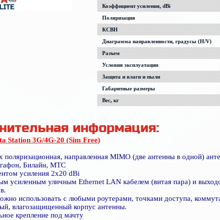
Коэффициент усиления, dBi
Поляризация
КСВН
Диаграмма направленности, градусы (H/V)
Разъем
Условия эксплуатации
Защита и влаги и пыли
Габаритные размеры
Вес, кг
нительная информация:
a Station 3G/4G-20 (Sim Free)
х поляризационная, направленная MIMO (две антенны в одной) ан
егафон, Билайн, МТС
ентом усиления 2x20 dBi
ым усиленным уличным Ethernet LAN кабелем (витая пара) и выход
в.
можно использовать с любыми роутерами, точками доступа, коммут
ный, влагозащищенный корпус антенны.
ьное крепление под мачту