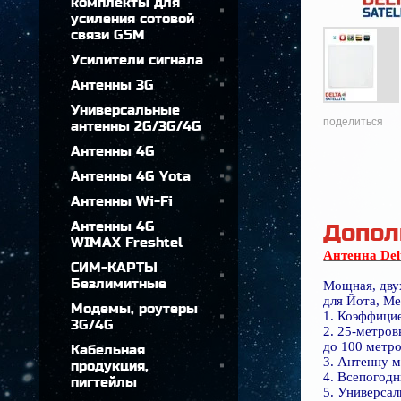
комплекты для
усиления сотовой
связи GSM
Усилители сигнала
Антенны 3G
Универсальные
поделиться
антенны 2G/3G/4G
Антенны 4G
Антенны 4G Yota
Антенны Wi-Fi
Антенны 4G
Допол
WIMAX Freshtel
Антенна Delt
СИМ-КАРТЫ
Безлимитные
Мощная, дву
для Йота, М
Модемы, роутеры
1. Коэффици
3G/4G
2. 25-метров
до 100 метро
Кабельная
3. Антенну 
продукция,
4. Всепогод
пигтейлы
5. Универсал