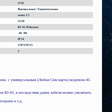
2*20
Вертикальная / Горизонтальная
менее 1.5
21/20
RJ-45 (Ethernet)
-40 +80
IP 54
370*370*25
3
тенна с универсальным (Любая Сим карта) модемом 4G
ом RJ-45, в последствии длину кабеля можно увеличить
аторами и т.д.