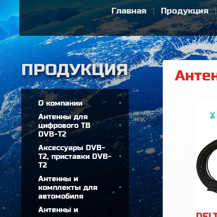
Главная
Продукция
Антен
О компании
Антенны для
цифрового ТВ
DVB-T2
Аксессуары DVB-
T2, приставки DVB-
T2
Антенны и
комплекты для
автомобиля
Антенны и