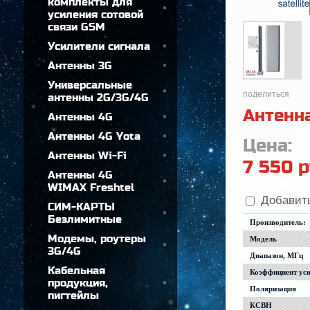
комплекты для
усиления сотовой
связи GSM
Усилители сигнала
Антенны 3G
Универсальные
поделиться
антенны 2G/3G/4G
Антенн
Антенны 4G
Антенны 4G Yota
Цена:
Антенны Wi-Fi
7 550
р
Антенны 4G
WIMAX Freshtel
Добавить
СИМ-КАРТЫ
Безлимитные
Производитель:
Модемы, роутеры
Модель
3G/4G
Диапазон, МГц
Кабельная
Коэффициент уси
продукция,
Поляризация
пигтейлы
КСВН