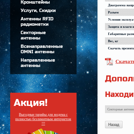
Кронштейны
Диаграмма напра
Услуги, Cкидки
Разъем
Антенны RFID
Условия эксплуа
радиометки
Защита и влаги 
Секторные
Габаритные раз
антенны
Вес, кг
Всенаправленные
Скачать презент
OMNI антенны
Направленные
Скачат
антенны
Допол
Находи
Акция!
Секторные антен
Выгодные тарифы для модема с
полностью безлимитным интернетом
!!!
Назад